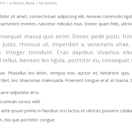
/
/
014
in
Media
,
News
by
damien
olor sit amet, consectetuer adipiscing elit. Aenean commodo ligu
parturient montes, nascetur ridiculus mus. Donec quam felis, ultric
onsequat massa quis enim. Donec pede justo, fringi
 justo, rhoncus ut, imperdiet a, venenatis vitae,
m. Integer tincidunt. Cras dapibus. Vivamus e
 tellus. Aenean leo ligula, porttitor eu, consequat 
e. Phasellus leo dolor, tempus non, auctor et, hendrerit quis, ni
diet, leo. Maecenas malesuada. Praesent congue erat at massa. Se
ere vulputate arcu.
ccumsan cursus velit.
ante ipsum primis in faucibus orci luctus et ultrices posuere cubili
, nisi quis porttitor congue