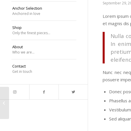
September 29, 2
Anchor Selection
Anchored in love
Lorem ipsum d
et magnis dis 
Shop
Only the finest pieces…
Nulla c
In enim
About
pretiu
Who we are…
eleifend
Contact
Get in touch
Nunc nec nequ
posuere imper
Donec posu
Phasellus a
This is a post with post type “Link”
Vestibulum 
Sed aliquam