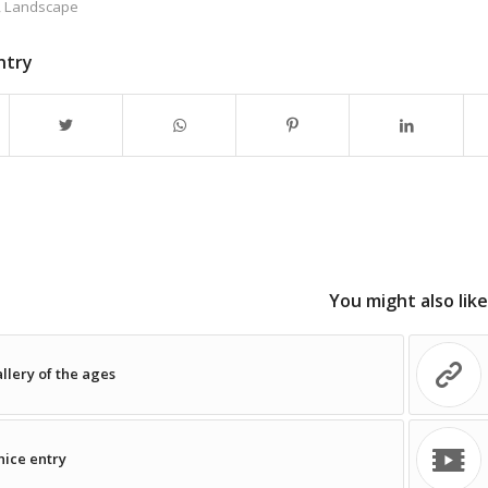
,
Landscape
ntry
You might also like
llery of the ages
nice entry