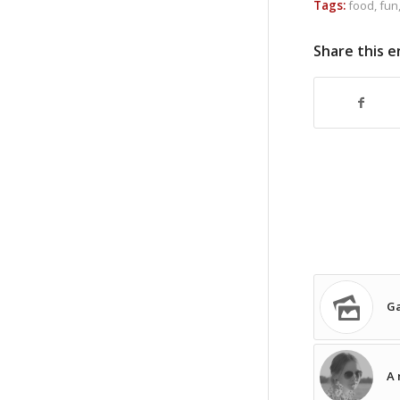
Tags:
food
,
fun
Share this e
Ga
A 