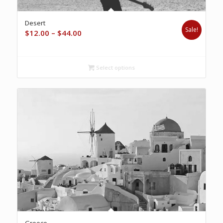
Desert
Sale!
Price
$
12.00
–
$
44.00
range:
$12.00
through
Select options
$44.00
Greece