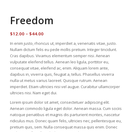
Freedom
Price
$
12.00
–
$
44.00
range:
In enim justo, rhoncus ut, imperdiet a, venenatis vitae, justo.
$12.00
Nullam dictum felis eu pede mollis pretium. Integer tincidunt.
through
Cras dapibus. Vivamus elementum semper nisi. Aenean
$44.00
vulputate eleifend tellus. Aenean leo ligula, porttitor eu,
consequat vitae, eleifend ac, enim. Aliquam lorem ante,
dapibus in, viverra quis, feugiat a, tellus. Phasellus viverra
nulla ut metus varius laoreet. Quisque rutrum. Aenean
imperdiet. Etiam ultricies nisi vel augue. Curabitur ullamcorper
ultricies nisi. Nam eget dui.
Lorem ipsum dolor sit amet, consectetuer adipiscing elit.
Aenean commodo ligula eget dolor. Aenean massa. Cum sociis
natoque penatibus et magnis dis parturient montes, nascetur
ridiculus mus. Donec quam felis, ultricies nec, pellentesque eu,
pretium quis, sem. Nulla consequat massa quis enim. Donec