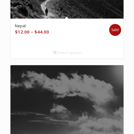
Nepal
Sale!
Price
$
12.00
–
$
44.00
range:
$12.00
through
Select options
$44.00