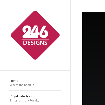
Home
Where the heart is
Royal Selection
Bring forth thy Royalty