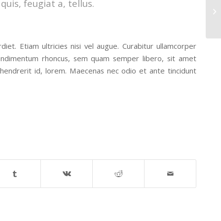
uis, feugiat a, tellus.
Ga
iet. Etiam ultricies nisi vel augue. Curabitur ullamcorper
 condimentum rhoncus, sem quam semper libero, sit amet
 hendrerit id, lorem. Maecenas nec odio et ante tincidunt