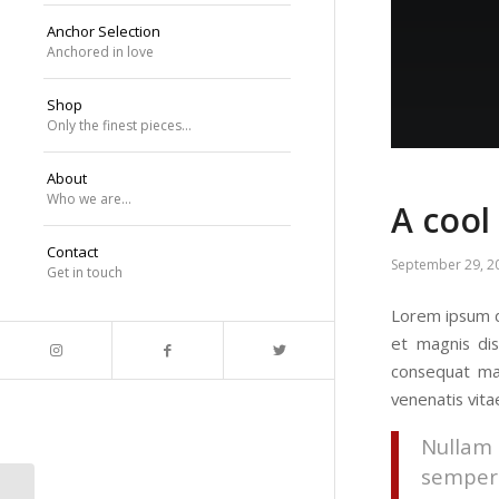
Anchor Selection
Anchored in love
Shop
Only the finest pieces…
About
Who we are…
A cool
Contact
September 29, 2
Get in touch
Lorem ipsum d
et magnis dis
consequat mas
venenatis vitae
Nullam 
semper 