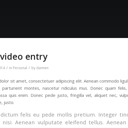
 video entry
/
/
014
in
Personal
by
damien
olor sit amet, consectetuer adipiscing elit. Aenean commodo ligu
 parturient montes, nascetur ridiculus mus. Donec quam felis, 
sa quis enim. Donec pede justo, fringilla vel, aliquet nec, vulp
, justo.
dictum felis eu pede mollis pretium. Integer ti
nisi. Aenean vulputate eleifend tellus. Aenean l