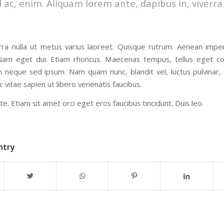
 ac, enim. Aliquam lorem ante, dapibus in, viverra q
erra nulla ut metus varius laoreet. Quisque rutrum. Aenean imperd
i. Nam eget dui. Etiam rhoncus. Maecenas tempus, tellus eget
m neque sed ipsum. Nam quam nunc, blandit vel, luctus pulvinar,
vitae sapien ut libero venenatis faucibus.
te. Etiam sit amet orci eget eros faucibus tincidunt. Duis leo.
ntry