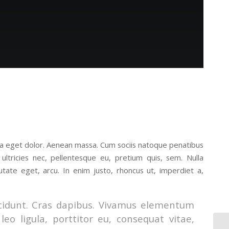
la eget dolor. Aenean massa. Cum sociis natoque penatibus
ultricies nec, pellentesque eu, pretium quis, sem. Nulla
utate eget, arcu. In enim justo, rhoncus ut, imperdiet a,
ncidunt. Cras dapibus. Vivamus elementum
eo ligula, porttitor eu, consequat vitae,