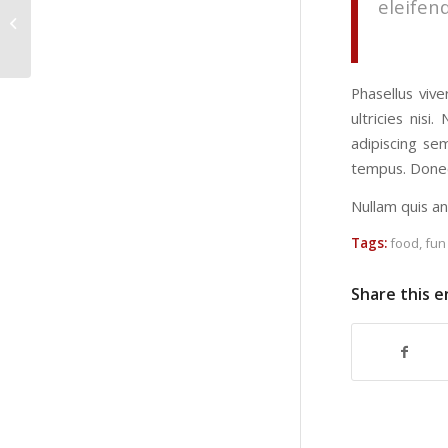
eleifend
Entry without preview image
Phasellus viv
ultricies nis
adipiscing se
tempus. Donec 
Nullam quis an
Tags:
food
,
fun
Share this e