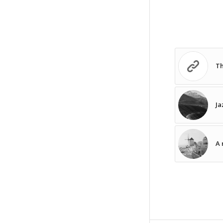
Th
Ja
A 