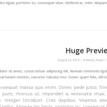
leo ligula, porttitor eu, consequat vitae, eleifend ac, enim. Aliquam 
Huge Previ
/
/
August 24, 2014
in
Media
,
News
olor sit amet, consectetuer adipiscing elit. Aenean commodo ligu
parturient montes, nascetur ridiculus mus. Donec quam felis, ultric
onsequat massa quis enim. Donec pede justo, fringi
 justo, rhoncus ut, imperdiet a, venenatis vitae,
m. Integer tincidunt. Cras dapibus. Vivamus e
 tellus. Aenean leo ligula, porttitor eu, consequat 