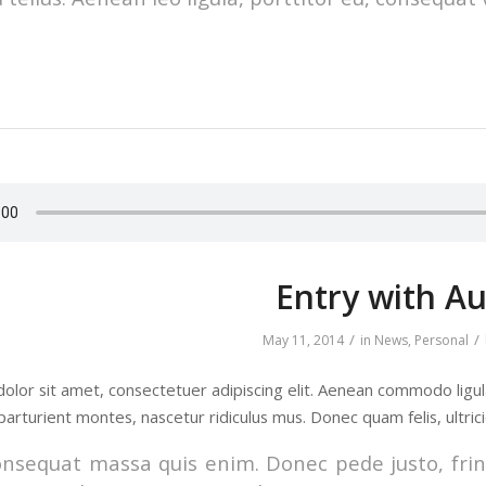
Entry with A
/
/
May 11, 2014
in
News
,
Personal
olor sit amet, consectetuer adipiscing elit. Aenean commodo ligu
parturient montes, nascetur ridiculus mus. Donec quam felis, ultric
onsequat massa quis enim. Donec pede justo, fringi