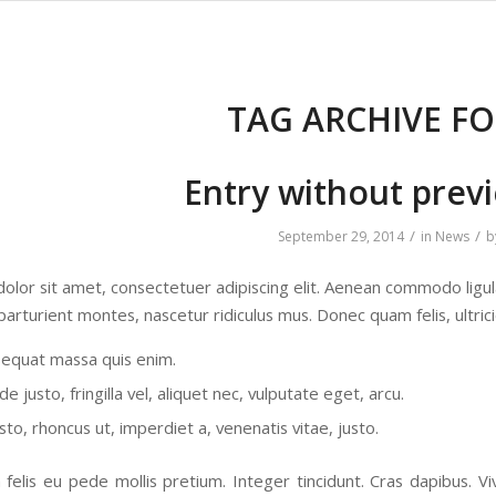
TAG ARCHIVE FO
Entry without prev
/
/
September 29, 2014
in
News
b
olor sit amet, consectetuer adipiscing elit. Aenean commodo ligu
parturient montes, nascetur ridiculus mus. Donec quam felis, ultric
sequat massa quis enim.
 justo, fringilla vel, aliquet nec, vulputate eget, arcu.
sto, rhoncus ut, imperdiet a, venenatis vitae, justo.
 felis eu pede mollis pretium. Integer tincidunt. Cras dapibus.