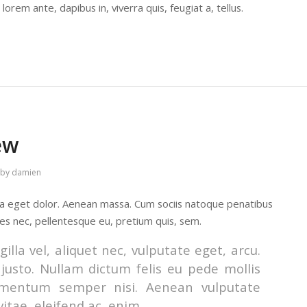
lorem ante, dapibus in, viverra quis, feugiat a, tellus.
ew
by
damien
la eget dolor. Aenean massa. Cum sociis natoque penatibus
ies nec, pellentesque eu, pretium quis, sem.
lla vel, aliquet nec, vulputate eget, arcu.
 justo. Nullam dictum felis eu pede mollis
lementum semper nisi. Aenean vulputate
vitae, eleifend ac, enim.