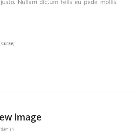
 justo. Nullam dictum felis eu pede mollis
a Curae;
iew image
y
damien