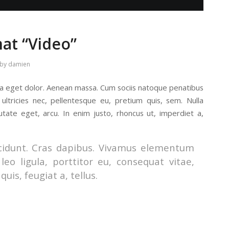
mat “Video”
by
damien
la eget dolor. Aenean massa. Cum sociis natoque penatibus
ultricies nec, pellentesque eu, pretium quis, sem. Nulla
utate eget, arcu. In enim justo, rhoncus ut, imperdiet a,
ncidunt. Cras dapibus. Vivamus elementum
eo ligula, porttitor eu, consequat vitae,
uis, feugiat a, tellus.