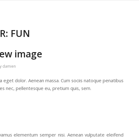
R:
FUN
iew image
y
damien
la eget dolor. Aenean massa. Cum sociis natoque penatibus
ies nec, pellentesque eu, pretium quis, sem.
 Vivamus elementum semper nisi. Aenean vulputate eleifend