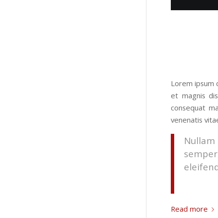
Lorem ipsum d
et magnis dis
consequat mas
venenatis vitae
Nullam 
semper 
eleifend
Read more