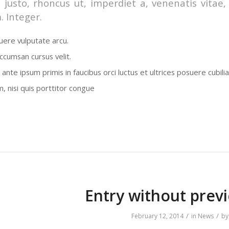
 justo, rhoncus ut, imperdiet a, venenatis vitae,
. Integer.
ere vulputate arcu.
ccumsan cursus velit.
ante ipsum primis in faucibus orci luctus et ultrices posuere cubili
, nisi quis porttitor congue
Entry without prev
/
/
February 12, 2014
in
News
b